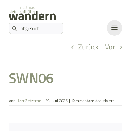
Zum
springen
Inhalt
Suche
springen
nach:
Zurück
Vor
SWN06
für
Von
Herr Zetzsche
|
29. Juni 2025
|
Kommentare deaktiviert
SWN06