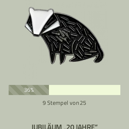
36%
9 Stempel von
25
JUBILÄUM „20 JAHRE“