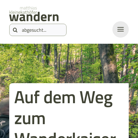
Zum
springen
Inhalt
Suche
springen
nach:
Auf dem Weg
zum