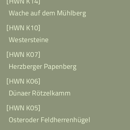
[HWN K14]
Wache auf dem Mühlberg
[HWN K10]
Westersteine
[HWN K07]
Herzberger Papenberg
[HWN K06]
Dünaer Rötzelkamm
[HWN K05]
Osteroder Feldherrenhügel