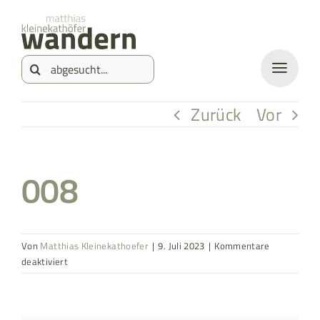
Zum
springen
Inhalt
Suche
springen
nach:
Zurück
Vor
008
Von
Matthias Kleinekathoefer
|
9. Juli 2023
|
Kommentare
für
deaktiviert
008