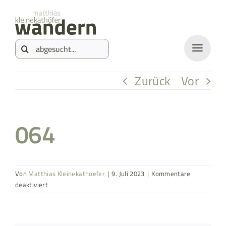
Zum
springen
Inhalt
Suche
springen
nach:
Zurück
Vor
064
Von
Matthias Kleinekathoefer
|
9. Juli 2023
|
Kommentare
für
deaktiviert
064