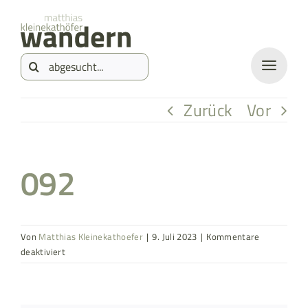
Zum
springen
Inhalt
Suche
springen
nach:
Zurück
Vor
092
Von
Matthias Kleinekathoefer
|
9. Juli 2023
|
Kommentare
für
deaktiviert
092