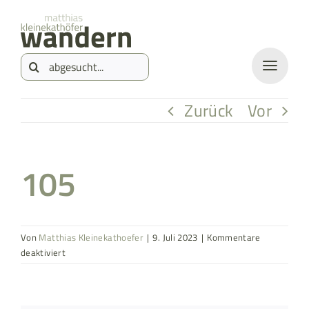
Zum
springen
Inhalt
Suche
springen
nach:
Zurück
Vor
105
Von
Matthias Kleinekathoefer
|
9. Juli 2023
|
Kommentare
für
deaktiviert
105