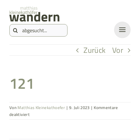
Zum
springen
Inhalt
Suche
springen
nach:
Zurück
Vor
121
Von
Matthias Kleinekathoefer
|
9. Juli 2023
|
Kommentare
für
deaktiviert
121