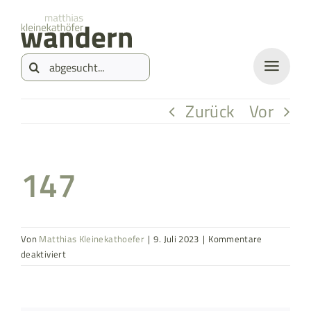
Zum
springen
Inhalt
Suche
springen
nach:
Zurück
Vor
147
Von
Matthias Kleinekathoefer
|
9. Juli 2023
|
Kommentare
für
deaktiviert
147