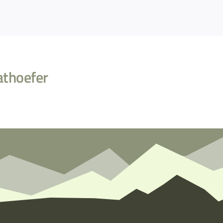
athoefer