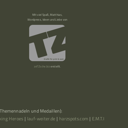
Mit viel Spaß, Matthias,
Wordpress, Ideen und Liebe von
zeTZsche.biz
erstellt.
, Themennadeln und Medaillen):
king Heroes
|
lauf-weiter.de
|
harzspots.com
|
E.M.T.I