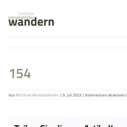
Zum
springen
Inhalt
springen
154
Von
Matthias Kleinekathoefer
|
9. Juli 2023
|
Kommentare deaktiviert