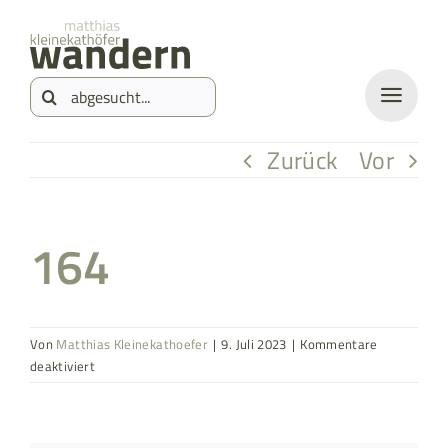
Zum
springen
Inhalt
Suche
springen
nach:
Zurück
Vor
164
Von
Matthias Kleinekathoefer
|
9. Juli 2023
|
Kommentare
für
deaktiviert
164