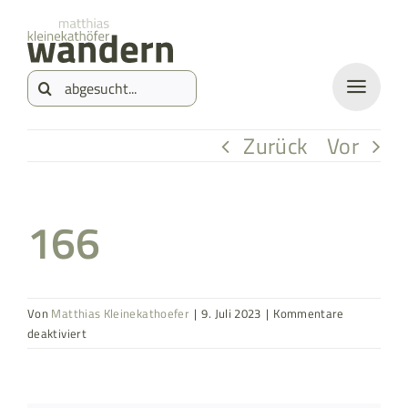
Zum
springen
Inhalt
Suche
springen
nach:
Zurück
Vor
166
Von
Matthias Kleinekathoefer
|
9. Juli 2023
|
Kommentare
für
deaktiviert
166