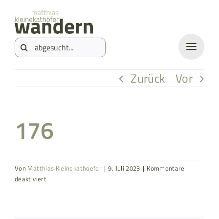
Zum
springen
Inhalt
Suche
springen
nach:
Zurück
Vor
176
Von
Matthias Kleinekathoefer
|
9. Juli 2023
|
Kommentare
für
deaktiviert
176