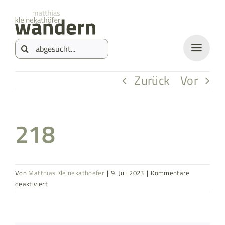
Zum
springen
Inhalt
Suche
springen
nach:
Zurück
Vor
218
Von
Matthias Kleinekathoefer
|
9. Juli 2023
|
Kommentare
für
deaktiviert
218