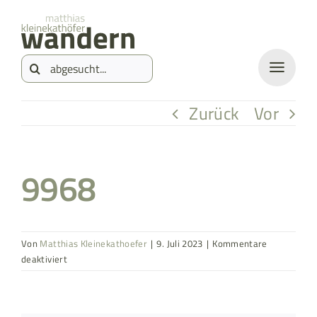
Zum
springen
Inhalt
Suche
springen
nach:
Zurück
Vor
9968
Von
Matthias Kleinekathoefer
|
9. Juli 2023
|
Kommentare
für
deaktiviert
9968