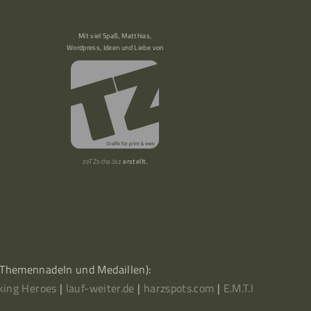
Mit viel Spaß, Matthias,
Wordpress, Ideen und Liebe von
zeTZsche.biz
erstellt.
, Themennadeln und Medaillen):
king Heroes
|
lauf-weiter.de
|
harzspots.com
|
E.M.T.I