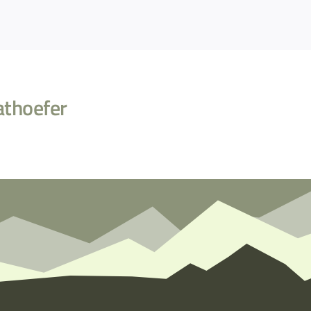
athoefer