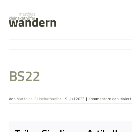
Zum
springen
Inhalt
springen
BS22
Von
Matthias Kleinekathoefer
|
9. Juli 2023
|
Kommentare deaktiviert