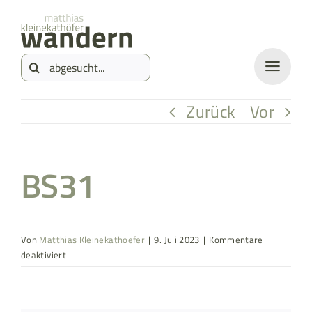
Zum
springen
Inhalt
Suche
springen
nach:
Zurück
Vor
BS31
Von
Matthias Kleinekathoefer
|
9. Juli 2023
|
Kommentare
für
deaktiviert
BS31