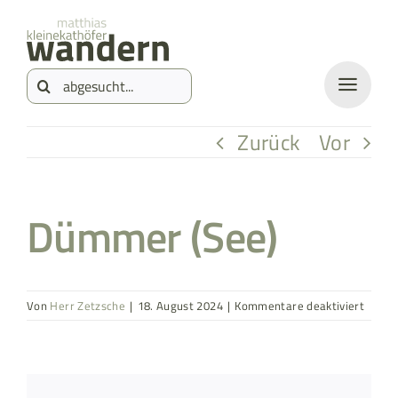
Zum
springen
Inhalt
Suche
springen
nach:
Zurück
Vor
Dümmer (See)
für
Von
Herr Zetzsche
|
18. August 2024
|
Kommentare deaktiviert
Dümm
(See)