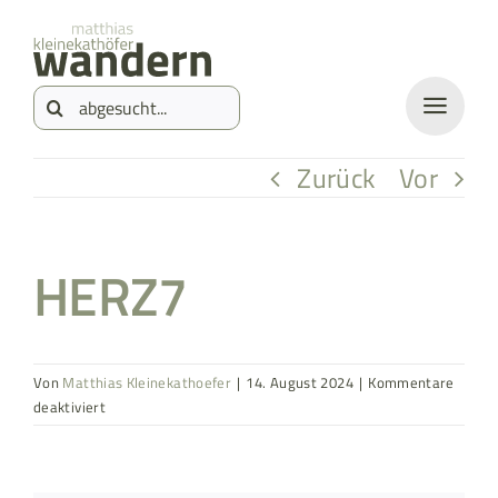
Zum
springen
Inhalt
Suche
springen
nach:
Zurück
Vor
HERZ7
Von
Matthias Kleinekathoefer
|
14. August 2024
|
Kommentare
für
deaktiviert
HERZ7