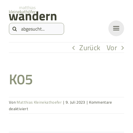
Zum
springen
Inhalt
Suche
springen
nach:
Zurück
Vor
K05
Von
Matthias Kleinekathoefer
|
9. Juli 2023
|
Kommentare
für
deaktiviert
K05