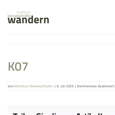
Zum
springen
Inhalt
springen
K07
Von
Matthias Kleinekathoefer
|
9. Juli 2023
|
Kommentare deaktiviert