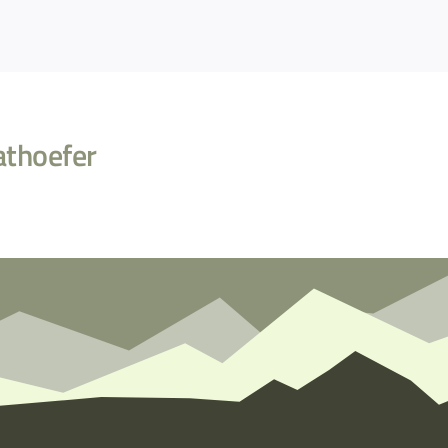
athoefer