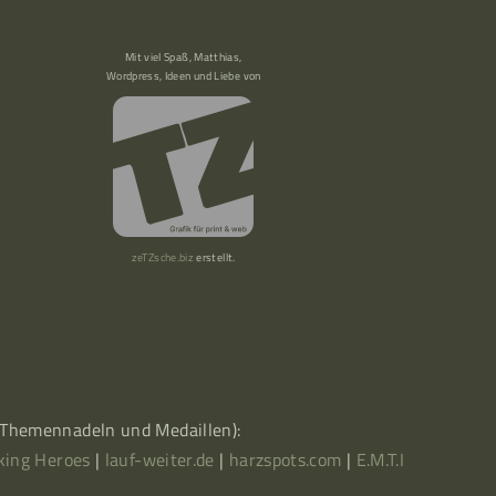
Mit viel Spaß, Matthias,
Wordpress, Ideen und Liebe von
zeTZsche.biz
erstellt.
, Themennadeln und Medaillen):
king Heroes
|
lauf-weiter.de
|
harzspots.com
|
E.M.T.I