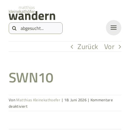
Zum
springen
Inhalt
Suche
springen
nach:
Zurück
Vor
SWN10
Von
Matthias Kleinekathoefer
|
18. Juni 2026
|
Kommentare
für
deaktiviert
SWN10