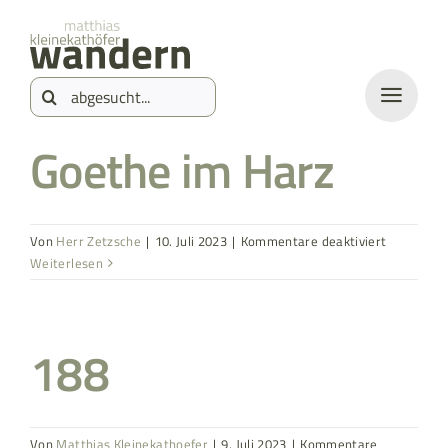
Zum
springen
Inhalt
Suche
springen
nach:
Goethe im Harz
für
Von
Herr Zetzsche
|
10. Juli 2023
|
Kommentare deaktiviert
Goethe
Weiterlesen
im
Harz
188
Von
Matthias Kleinekathoefer
|
9. Juli 2023
|
Kommentare