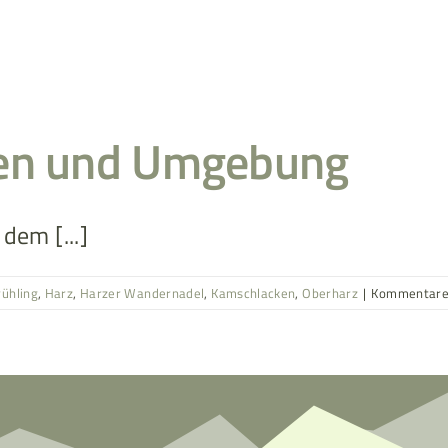
ken und Umgebung
dem [...]
rühling
,
Harz
,
Harzer Wandernadel
,
Kamschlacken
,
Oberharz
|
Kommentare 