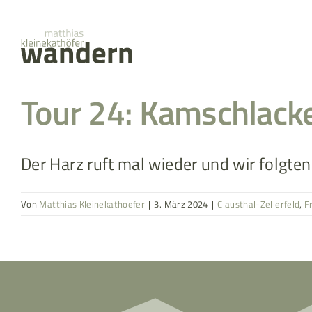
Zum
springen
Inhalt
springen
Tour 24: Kamschlac
Der Harz ruft mal wieder und wir folgten 
Von
Matthias Kleinekathoefer
|
3. März 2024
|
Clausthal-Zellerfeld
,
F