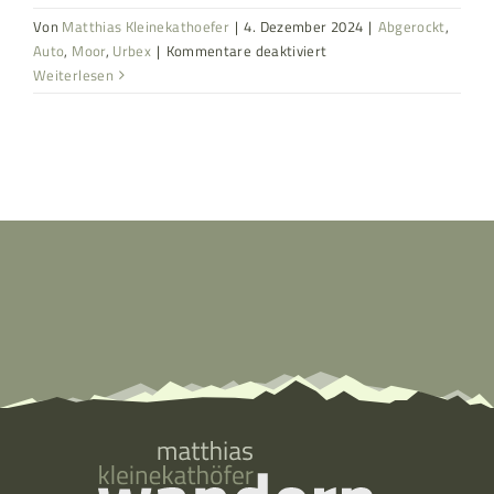
Von
Matthias Kleinekathoefer
|
4. Dezember 2024
|
Abgerockt
,
für
Auto
,
Moor
,
Urbex
|
Kommentare deaktiviert
Der
Weiterlesen
Friedhof
der
Moorleichen
aus
Blech