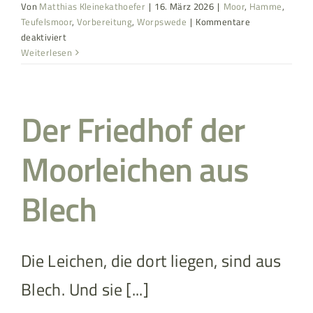
Von
Matthias Kleinekathoefer
|
16. März 2026
|
Moor
,
Hamme
,
Teufelsmoor
,
Vorbereitung
,
Worpswede
|
Kommentare
für
deaktiviert
Rundwanderung
Weiterlesen
–
Worpswede
„Breites
Der Friedhof der
Wasser“
Moorleichen aus
Blech
Die Leichen, die dort liegen, sind aus
Blech. Und sie [...]