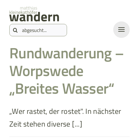
Zum
springen
Inhalt
Suche
springen
nach:
Rundwanderung –
Worpswede
„Breites Wasser“
„Wer rastet, der rostet". In nächster
Zeit stehen diverse [...]