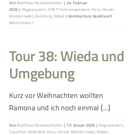
Von
Matthias Kleinekathoefer
|
24. Februar
2026
|
Abgewandert
,
E.M.T.I Extremwandern
,
Harz
,
Harzer
für
Wandernadel
,
Ilsenburg
,
Nebel
|
Kommentare deaktiviert
EMT2:
Weiterlesen
Harzmarsch
20Km
Ilsenburg
Tour 38: Wieda und
2026
Umgebung
Kurz vor Weihnachten wollten
Ramona und ich noch einmal [...]
Von
Matthias Kleinekathoefer
|
13. Januar 2026
|
Abgewandert
,
Clausthal-Zellerfeld
,
Harz
,
Harzer Wandernadel
,
Nebel
,