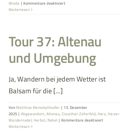
für
Wieda
|
Kommentare deaktiviert
Tour
Weiterlesen
38:
Wieda
und
Tour 37: Altenau
Umgebung
und Umgebung
Ja, Wandern bei jedem Wetter ist
Balsam für die [...]
Von
Matthias Kleinekathoefer
|
13. Dezember
2025
|
Abgewandert
,
Altenau
,
Clausthal-Zellerfeld
,
Harz
,
Harzer
für
Wandernadel
,
Herbst
,
Nebel
|
Kommentare deaktiviert
Tour
Weiterlesen