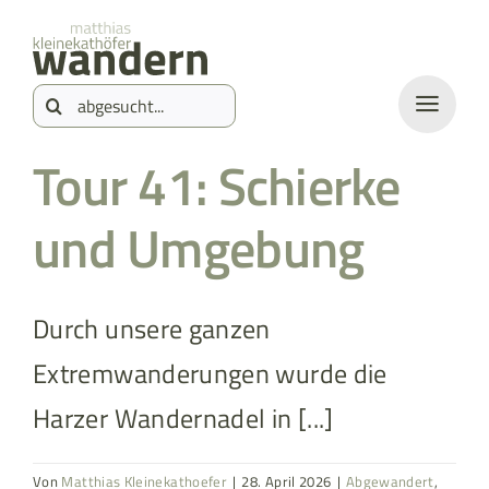
Zum
springen
Inhalt
Suche
springen
nach:
Tour 41: Schierke
und Umgebung
Durch unsere ganzen
Extremwanderungen wurde die
Harzer Wandernadel in [...]
Von
Matthias Kleinekathoefer
|
28. April 2026
|
Abgewandert
,