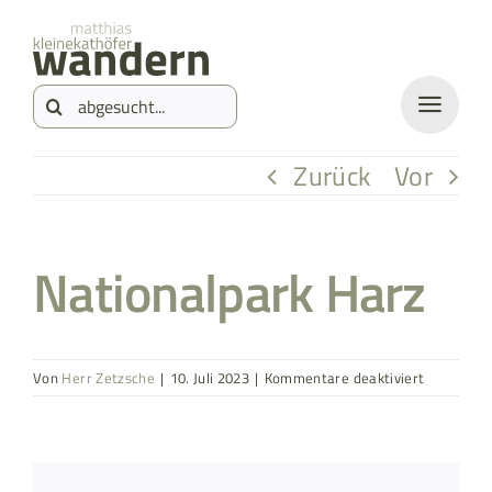
Zum
springen
Inhalt
Suche
springen
nach:
Zurück
Vor
Nationalpark Harz
für
Von
Herr Zetzsche
|
10. Juli 2023
|
Kommentare deaktiviert
Nationalp
Harz