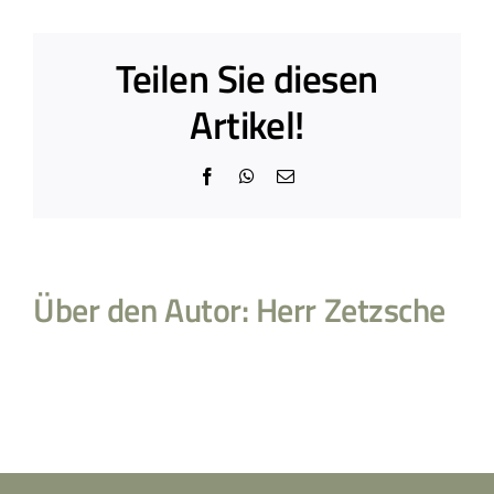
am
Lutherwe
Teilen Sie diesen
Artikel!
Facebook
WhatsApp
E-
Mail
Über den Autor:
Herr Zetzsche