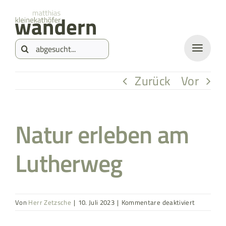
Zum
springen
Inhalt
Suche
springen
nach:
Zurück
Vor
Natur erleben am
Lutherweg
für
Von
Herr Zetzsche
|
10. Juli 2023
|
Kommentare deaktiviert
Natur
erleben