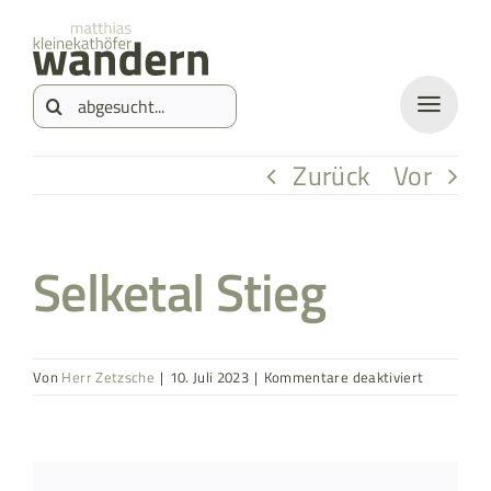
Zum
springen
Inhalt
Suche
springen
nach:
Zurück
Vor
Selketal Stieg
für
Von
Herr Zetzsche
|
10. Juli 2023
|
Kommentare deaktiviert
Selketal
Stieg