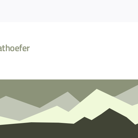
athoefer