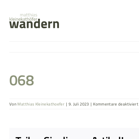
Zum
springen
Inhalt
springen
068
Von
Matthias Kleinekathoefer
|
9. Juli 2023
|
Kommentare deaktiviert