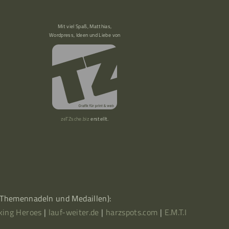
Mit viel Spaß, Matthias,
Wordpress, Ideen und Liebe von
zeTZsche.biz
erstellt.
, Themennadeln und Medaillen):
king Heroes
|
lauf-weiter.de
|
harzspots.com
|
E.M.T.I