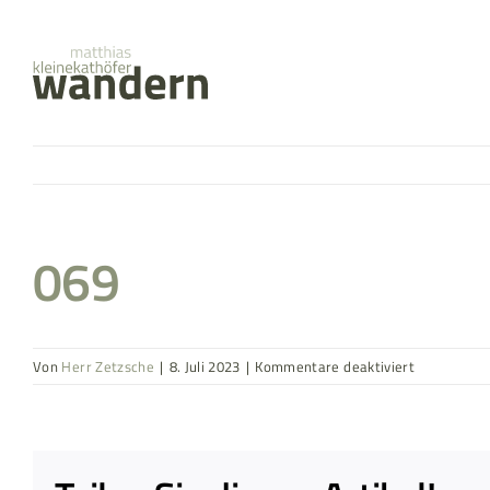
Zum
springen
Inhalt
springen
069
für
Von
Herr Zetzsche
|
8. Juli 2023
|
Kommentare deaktiviert
069