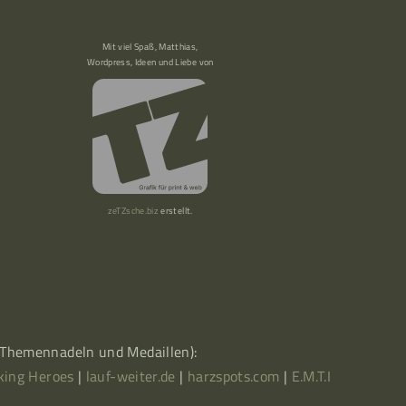
Mit viel Spaß, Matthias,
Wordpress, Ideen und Liebe von
zeTZsche.biz
erstellt.
, Themennadeln und Medaillen):
king Heroes
|
lauf-weiter.de
|
harzspots.com
|
E.M.T.I