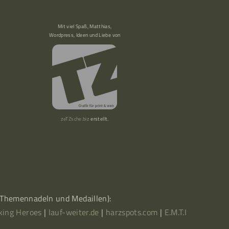
Mit viel Spaß, Matthias,
Wordpress, Ideen und Liebe von
zeTZsche.biz
erstellt.
, Themennadeln und Medaillen):
king Heroes
|
lauf-weiter.de
|
harzspots.com
|
E.M.T.I