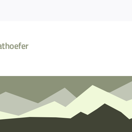
athoefer