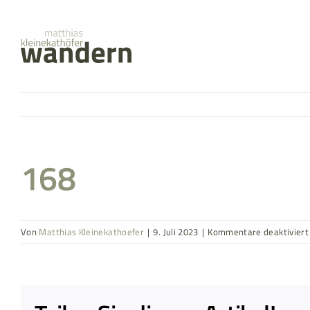
Zum
springen
Inhalt
springen
168
Von
Matthias Kleinekathoefer
|
9. Juli 2023
|
Kommentare deaktiviert