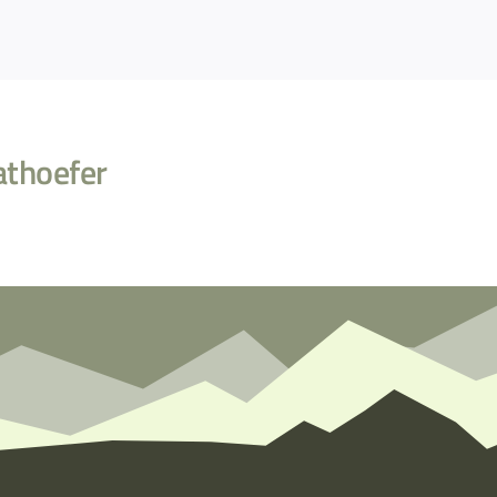
athoefer