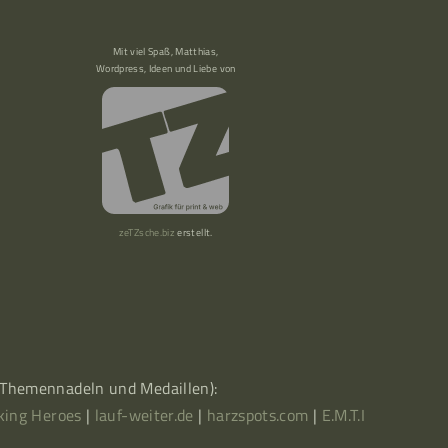
Mit viel Spaß, Matthias,
Wordpress, Ideen und Liebe von
zeTZsche.biz
erstellt.
, Themennadeln und Medaillen):
king Heroes
|
lauf-weiter.de
|
harzspots.com
|
E.M.T.I