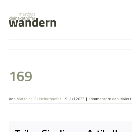
Zum
springen
Inhalt
springen
169
Von
Matthias Kleinekathoefer
|
9. Juli 2023
|
Kommentare deaktiviert