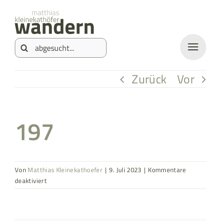
Zum
springen
Inhalt
Suche
springen
nach:
Zurück
Vor
197
Von
Matthias Kleinekathoefer
|
9. Juli 2023
|
Kommentare
für
deaktiviert
197