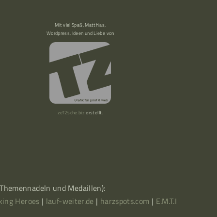
Mit viel Spaß, Matthias,
Wordpress, Ideen und Liebe von
zeTZsche.biz
erstellt.
, Themennadeln und Medaillen):
king Heroes
|
lauf-weiter.de
|
harzspots.com
|
E.M.T.I