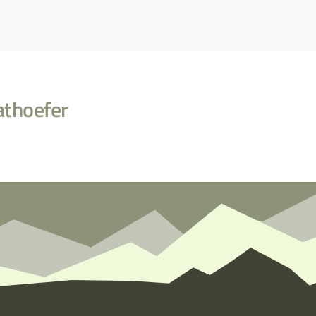
athoefer