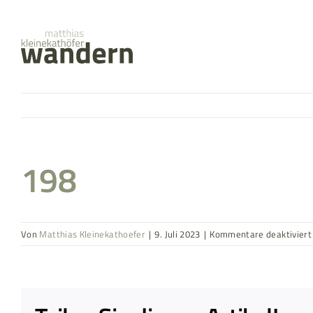
Zum
springen
Inhalt
springen
198
Von
Matthias Kleinekathoefer
|
9. Juli 2023
|
Kommentare deaktiviert