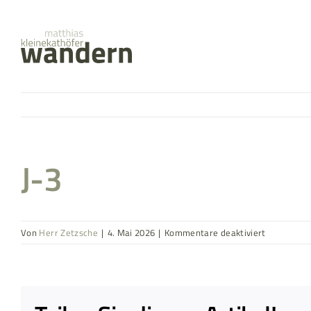
Zum
springen
Inhalt
springen
J-3
für
Von
Herr Zetzsche
|
4. Mai 2026
|
Kommentare deaktiviert
J-
3