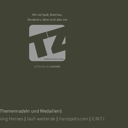
Mit viel Spaß, Matthias,
Wordpress, Ideen und Liebe von
zeTZsche.biz
erstellt.
, Themennadeln und Medaillen):
king Heroes
|
lauf-weiter.de
|
harzspots.com
|
E.M.T.I