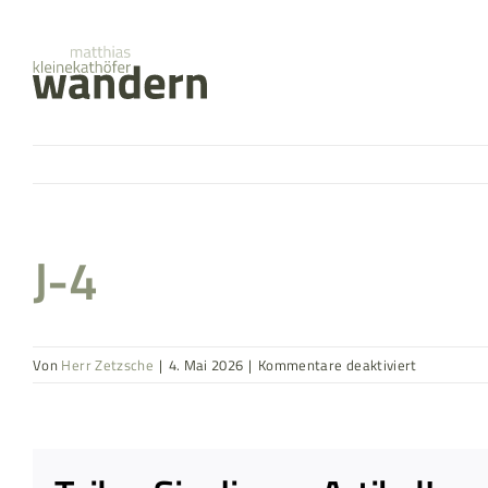
Zum
springen
Inhalt
springen
J-4
für
Von
Herr Zetzsche
|
4. Mai 2026
|
Kommentare deaktiviert
J-
4