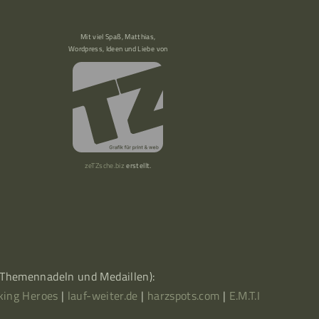
Mit viel Spaß, Matthias,
Wordpress, Ideen und Liebe von
zeTZsche.biz
erstellt.
, Themennadeln und Medaillen):
king Heroes
|
lauf-weiter.de
|
harzspots.com
|
E.M.T.I