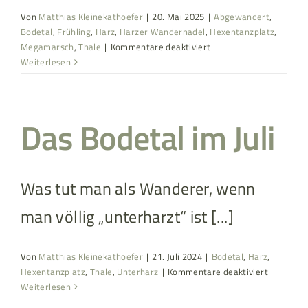
Von
Matthias Kleinekathoefer
|
20. Mai 2025
|
Abgewandert
,
Bodetal
,
Frühling
,
Harz
,
Harzer Wandernadel
,
Hexentanzplatz
,
für
Megamarsch
,
Thale
|
Kommentare deaktiviert
Tour
Weiterlesen
31:
Thale
und
Das Bodetal im Juli
Umgebung
Was tut man als Wanderer, wenn
man völlig „unterharzt“ ist [...]
Von
Matthias Kleinekathoefer
|
21. Juli 2024
|
Bodetal
,
Harz
,
für
Hexentanzplatz
,
Thale
,
Unterharz
|
Kommentare deaktiviert
Das
Weiterlesen
Bodetal