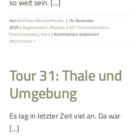
so weit sein. [...]
Von
Matthias Kleinekathoefer
|
10. Dezember
2025
|
Abgewandert
,
Bodetal
,
E.M.T.I Extremwandern
,
für
Extremwandern
,
Harz
|
Kommentare deaktiviert
EMT1:
Weiterlesen
Thale
Wander-
Halbmarathon
Tour 31: Thale und
2025
Umgebung
Es lag in letzter Zeit viel an. Da war
[...]