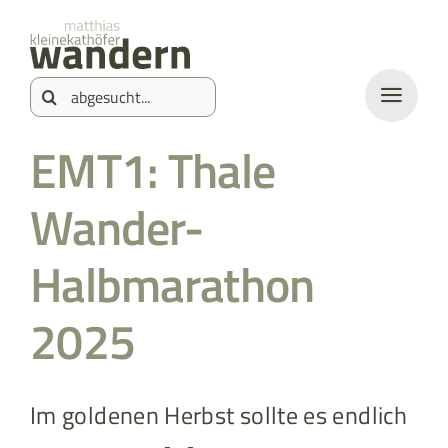
Zum
springen
Inhalt
Suche
springen
nach:
EMT1: Thale
Wander-
Halbmarathon
2025
Im goldenen Herbst sollte es endlich