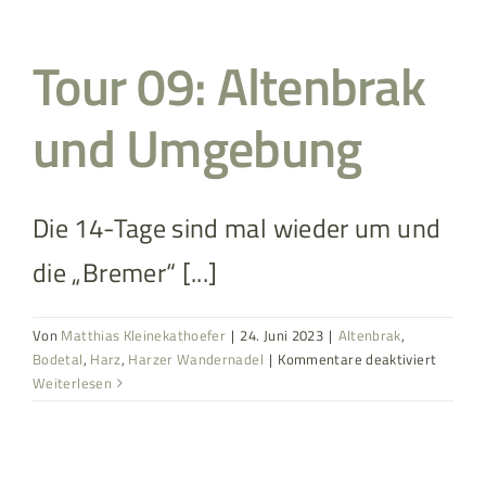
im
Juli
Tour 09: Altenbrak
und Umgebung
Die 14-Tage sind mal wieder um und
die „Bremer“ [...]
Von
Matthias Kleinekathoefer
|
24. Juni 2023
|
Altenbrak
,
für
Bodetal
,
Harz
,
Harzer Wandernadel
|
Kommentare deaktiviert
Tour
Weiterlesen
09:
Altenbr
und
Umgeb