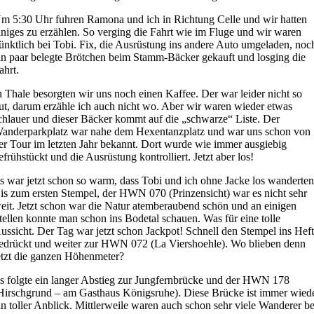
m 5:30 Uhr fuhren Ramona und ich in Richtung Celle und wir hatten
iniges zu erzählen. So verging die Fahrt wie im Fluge und wir waren
ünktlich bei Tobi. Fix, die Ausrüstung ins andere Auto umgeladen, noc
in paar belegte Brötchen beim Stamm-Bäcker gekauft und losging die
ahrt.
n Thale besorgten wir uns noch einen Kaffee. Der war leider nicht so
ut, darum erzähle ich auch nicht wo. Aber wir waren wieder etwas
chlauer und dieser Bäcker kommt auf die „schwarze“ Liste. Der
anderparkplatz war nahe dem Hexentanzplatz und war uns schon von
er Tour im letzten Jahr bekannt. Dort wurde wie immer ausgiebig
efrühstückt und die Ausrüstung kontrolliert. Jetzt aber los!
s war jetzt schon so warm, dass Tobi und ich ohne Jacke los wanderten
is zum ersten Stempel, der HWN 070 (Prinzensicht) war es nicht sehr
eit. Jetzt schon war die Natur atemberaubend schön und an einigen
tellen konnte man schon ins Bodetal schauen. Was für eine tolle
ussicht. Der Tag war jetzt schon Jackpot! Schnell den Stempel ins Hef
edrückt und weiter zur HWN 072 (La Viershoehle). Wo blieben denn
etzt die ganzen Höhenmeter?
s folgte ein langer Abstieg zur Jungfernbrücke und der HWN 178
Hirschgrund – am Gasthaus Königsruhe). Diese Brücke ist immer wied
in toller Anblick. Mittlerweile waren auch schon sehr viele Wanderer be