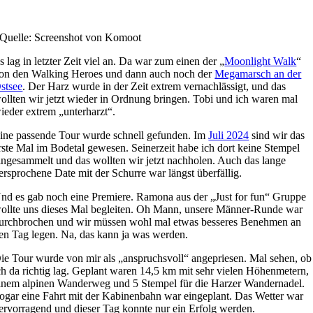
Quelle: Screenshot von Komoot
s lag in letzter Zeit viel an. Da war zum einen der „
Moonlight Walk
“
on den Walking Heroes und dann auch noch der
Megamarsch an der
stsee
. Der Harz wurde in der Zeit extrem vernachlässigt, und das
ollten wir jetzt wieder in Ordnung bringen. Tobi und ich waren mal
ieder extrem „unterharzt“.
ine passende Tour wurde schnell gefunden. Im
Juli 2024
sind wir das
rste Mal im Bodetal gewesen. Seinerzeit habe ich dort keine Stempel
ingesammelt und das wollten wir jetzt nachholen. Auch das lange
ersprochene Date mit der Schurre war längst überfällig.
nd es gab noch eine Premiere. Ramona aus der „Just for fun“ Gruppe
ollte uns dieses Mal begleiten. Oh Mann, unsere Männer-Runde war
urchbrochen und wir müssen wohl mal etwas besseres Benehmen an
en Tag legen. Na, das kann ja was werden.
ie Tour wurde von mir als „anspruchsvoll“ angepriesen. Mal sehen, ob
ch da richtig lag. Geplant waren 14,5 km mit sehr vielen Höhenmetern,
inem alpinen Wanderweg und 5 Stempel für die Harzer Wandernadel.
ogar eine Fahrt mit der Kabinenbahn war eingeplant. Das Wetter war
ervorragend und dieser Tag konnte nur ein Erfolg werden.