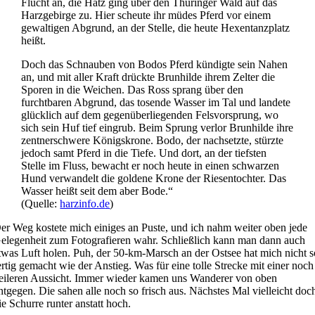
Flucht an, die Hatz ging über den Thüringer Wald auf das
Harzgebirge zu. Hier scheute ihr müdes Pferd vor einem
gewaltigen Abgrund, an der Stelle, die heute Hexentanzplatz
heißt.
Doch das Schnauben von Bodos Pferd kündigte sein Nahen
an, und mit aller Kraft drückte Brunhilde ihrem Zelter die
Sporen in die Weichen. Das Ross sprang über den
furchtbaren Abgrund, das tosende Wasser im Tal und landete
glücklich auf dem gegenüberliegenden Felsvorsprung, wo
sich sein Huf tief eingrub. Beim Sprung verlor Brunhilde ihre
zentnerschwere Königskrone. Bodo, der nachsetzte, stürzte
jedoch samt Pferd in die Tiefe. Und dort, an der tiefsten
Stelle im Fluss, bewacht er noch heute in einen schwarzen
Hund verwandelt die goldene Krone der Riesentochter. Das
Wasser heißt seit dem aber Bode.“
(Quelle:
harzinfo.d
e
)
er Weg kostete mich einiges an Puste, und ich nahm weiter oben jede
elegenheit zum Fotografieren wahr. Schließlich kann man dann auch
twas Luft holen. Puh, der 50-km-Marsch an der Ostsee hat mich nicht s
ertig gemacht wie der Anstieg. Was für eine tolle Strecke mit einer noch
eileren Aussicht. Immer wieder kamen uns Wanderer von oben
ntgegen. Die sahen alle noch so frisch aus. Nächstes Mal vielleicht doc
ie Schurre runter anstatt hoch.