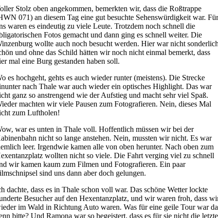
oller Stolz oben angekommen, bemerkten wir, dass die Roßtrappe
HWN 071) an diesem Tag eine gut besuchte Sehenswürdigkeit war. Fü
ns waren es eindeutig zu viele Leute. Trotzdem noch schnell die
bligatorischen Fotos gemacht und dann ging es schnell weiter. Die
inzenburg wollte auch noch besucht werden. Hier war nicht sonderlic
chön und ohne das Schild hätten wir noch nicht einmal bemerkt, dass
ier mal eine Burg gestanden haben soll.
o es hochgeht, gehts es auch wieder runter (meistens). Die Strecke
inunter nach Thale war auch wieder ein optisches Highlight. Das war
icht ganz so anstrengend wie der Aufstieg und macht sehr viel Spaß.
ieder machten wir viele Pausen zum Fotografieren. Nein, dieses Mal
icht zum Luftholen!
ow, war es unten in Thale voll. Hoffentlich müssen wir bei der
abinenbahn nicht so lange anstehen. Nein, mussten wir nicht. Es war
iemlich leer. Irgendwie kamen alle von oben herunter. Nach oben zum
exentanzplatz wollten nicht so viele. Die Fahrt verging viel zu schnell
nd wir kamen kaum zum Filmen und Fotografieren. Ein paar
ilmschnipsel sind uns dann aber doch gelungen.
ch dachte, dass es in Thale schon voll war. Das schöne Wetter lockte
underte Besucher auf den Hexentanzplatz, und wir waren froh, dass wi
ieder im Wald in Richtung Auto waren. Was für eine geile Tour war da
enn bitte? Und Ramona war so begeistert, dass es für sie nicht die letzt