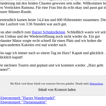
anderung mit den beiden Chaoten gewesen sein sollte. Willkommen be
en Verrückten Ramona. Für eine Frau bist du echt okay und passt gut i
nsere Männer-Runde.
etztendlich kamen heute 14,4 km und 600 Höhenmeter zusammen. Di
eine Laufzeit von 3:36 Stunden war auch gut.
un aber endlich zum
Harzer Schnitzelkönig
. Schließlich waren wir seit
em Umbau und der Wiedereröffnung noch nicht wieder da. Ein gut
elaunter Matze sorgte recht schnell für einen Platz und wir holten die
bgewanderten Kalorien erst mal wieder nach.
as sage ich immer nach so einem Tag im Harz? Kaputt und glücklich
lücklich kaputt!
ie nächsten Touren sind geplant und wir kommen wieder. „Harz geht
mmer!“.
Bei Klick wird dieser Inhalt von externen Servern geladen. Details siehe
Datenschutz
.
Inhalt von Komoot laden
Abgestempelt "Harzer Wandernadel"
Abgestempelt "Themennadeln"