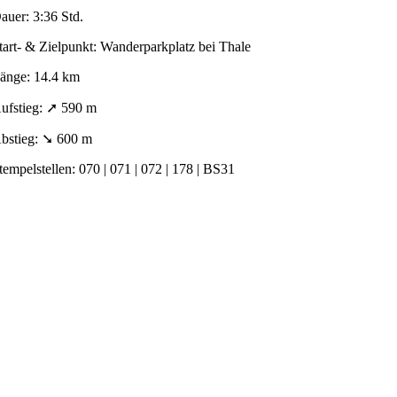
auer: 3:36 Std.
tart- & Zielpunkt: Wanderparkplatz bei Thale
änge: 14.4 km
ufstieg: ➚ 590 m
bstieg: ➘ 600 m
tempelstellen: 070 | 071 | 072 | 178 | BS31