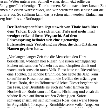
iesem Wetter unterwegs. Schnell weiter, denn jetzt sollte der
Endgegner“ der heutigen Tour kommen. Schon nach einer kurzen Zeit
amen die ersten Warnschilder, und wir bereiteten uns seelisch auf die
churre vor. So schlimm kann das ja schon nicht werden. Einfach am
erg hoch bis zur Roßtrappe!
Der Roßtrappenfelsen liegt unweit von Thale hoch über
dem Tal der Bode, die sich in der Tiefe mal mehr, mal
weniger reißend ihren Weg sucht. Auf dem
Felsvorsprung befindet sich eine eigenartige,
hufeisenförmige Vertiefung im Stein, die dem Ort ihren
Namen gegeben hat…
„Vor langer, langer Zeit ehe die Menschen den Harz
besiedelten, wohnten hier Riesen. Sie rissen sechzigjährige
Eichen mit samt den Wurzeln aus und kämpften damit und
waren auch sonst ein raues Volk. Einst hatte ein Riesenkönig
eine Tochter, die schöne Brunhilde. Sie liebte die Jagd, kam
so auf ihrem Riesenross auch in die Gefilde des mächtigen
Riesen Bodo, der im Böhmerwald lebte. Dieser begehrte sie
zur Frau, aber Brunhilde als auch ihr Vater lehnten die
Hochzeit ab. Bodo sann auf Rache. Nicht lang und ersah die
schöne Riesin auf ihrem weißen Zelter jagen. Sofort
schwang er sich auf sein schwarzes Ross, dass weite Fluren
im Augenblick übersprang. Brunhilde setzte voller Angst zur