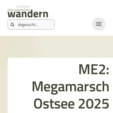
Zum
springen
Inhalt
Suche
springen
nach:
ME2:
Megamarsch
Ostsee 2025