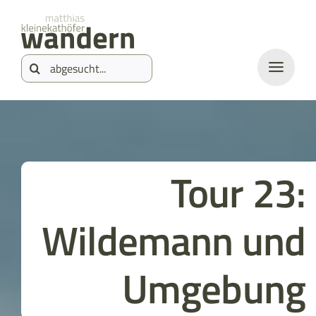
Zum
springen
Inhalt
Suche
springen
nach:
Tour 23:
Wildemann und
Umgebung