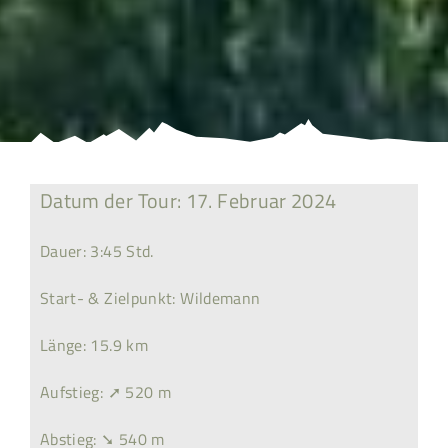
Datum der Tour: 17. Februar 2024
Dauer: 3:45 Std.
Start- & Zielpunkt: Wildemann
Länge: 15.9 km
Aufstieg: ➚ 520 m
Abstieg: ➘ 540 m