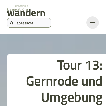
Zum
springen
Inhalt
Suche
springen
nach:
Tour 13:
Gernrode und
Umgebung