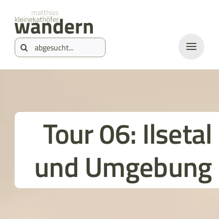
Zum
springen
Inhalt
Suche
springen
nach:
Tour 06: Ilsetal
und Umgebung