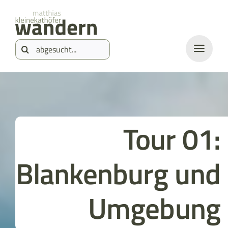
Zum
springen
Inhalt
Suche
springen
nach:
Tour 01:
Blankenburg und
Umgebung