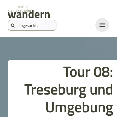
Zum
springen
Inhalt
Suche
springen
nach:
Tour 08:
Treseburg und
Umgebung