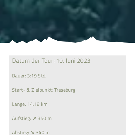
Datum der Tour: 10. Juni 2023
Dauer: 3:19 Std.
Start- & Zielpunkt: Treseburg
Länge: 14.18 km
Aufstieg: ➚ 350 m
Abstieg: ➘ 340 m