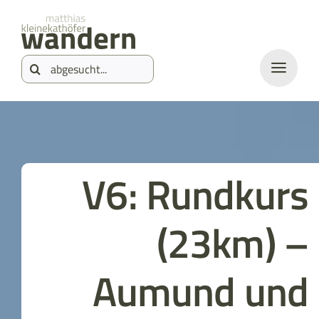
Zum
springen
Inhalt
Suche
springen
nach:
V6: Rundkurs
(23km) –
Aumund und