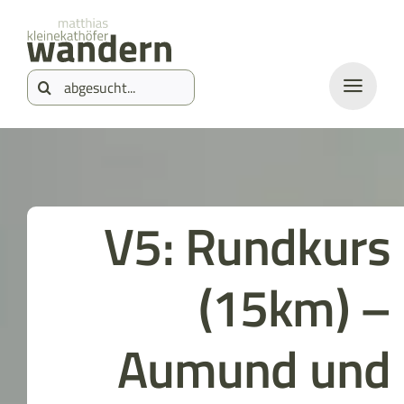
Zum
springen
Inhalt
Suche
springen
nach:
V5: Rundkurs
(15km) –
Aumund und