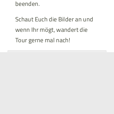
beenden.
Schaut Euch die Bilder an und
wenn Ihr mögt, wandert die
Tour gerne mal nach!
Bei Klick wird dieser Inhalt von externen
Servern geladen. Details siehe
Datenschutz
.
Inhalt von Komoot laden
Abgestempelt "Harzer Wandernadel"