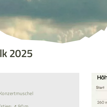
lk 2025
/ Konzertmuschel
stieg: ➚ 90 m