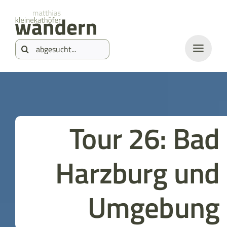
Zum
springen
Inhalt
Suche
springen
nach:
Tour 26: Bad
Harzburg und
Umgebung