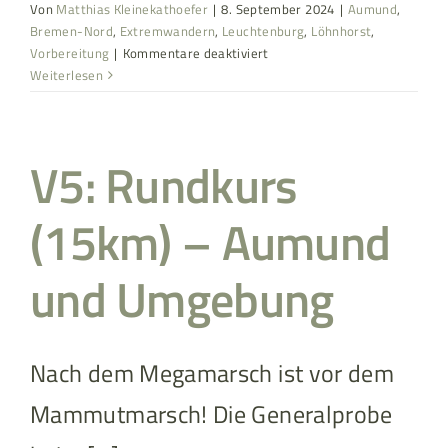
Von
Matthias Kleinekathoefer
|
8. September 2024
|
Aumund
,
Bremen-Nord
,
Extremwandern
,
Leuchtenburg
,
Löhnhorst
,
für
Vorbereitung
|
Kommentare deaktiviert
V7:
Weiterlesen
Rundkurs
(25km)
–
V5: Rundkurs
Aumund
und
Umgebung
(15km) – Aumund
und Umgebung
Nach dem Megamarsch ist vor dem
Mammutmarsch! Die Generalprobe