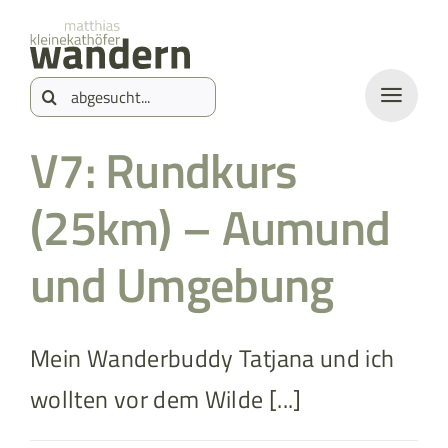
Zum
springen
Inhalt
Suche
springen
nach:
V7: Rundkurs
(25km) – Aumund
und Umgebung
Mein Wanderbuddy Tatjana und ich
wollten vor dem Wilde [...]