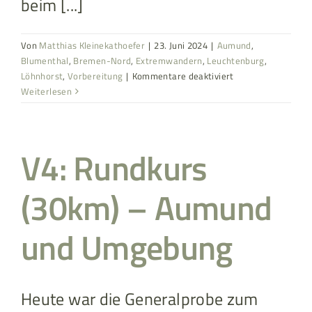
beim [...]
Von
Matthias Kleinekathoefer
|
23. Juni 2024
|
Aumund
,
Blumenthal
,
Bremen-Nord
,
Extremwandern
,
Leuchtenburg
,
für
Löhnhorst
,
Vorbereitung
|
Kommentare deaktiviert
V5:
Weiterlesen
Rundkurs
(15km)
–
V4: Rundkurs
Aumund
und
Umgebung
(30km) – Aumund
und Umgebung
Heute war die Generalprobe zum