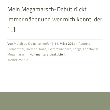
Mein Megamarsch-Debüt rückt
immer näher und wer mich kennt, der
[...]
Von
Matthias Kleinekathoefer
|
11. März 2024
|
Aumund
,
Blumenthal
,
Bremen-Nord
,
Extremwandern
,
Farge
,
Löhnhorst
,
für
Megamarsch
|
Kommentare deaktiviert
V2:
Weiterlesen
Rundkurs
(30km)
–
Aumund
und
Umgebung