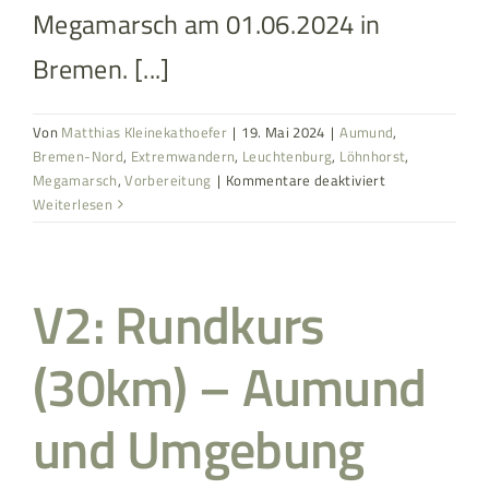
Megamarsch am 01.06.2024 in
Bremen. [...]
Von
Matthias Kleinekathoefer
|
19. Mai 2024
|
Aumund
,
Bremen-Nord
,
Extremwandern
,
Leuchtenburg
,
Löhnhorst
,
für
Megamarsch
,
Vorbereitung
|
Kommentare deaktiviert
V4:
Weiterlesen
Rundkurs
(30km)
–
V2: Rundkurs
Aumund
und
Umgebung
(30km) – Aumund
und Umgebung